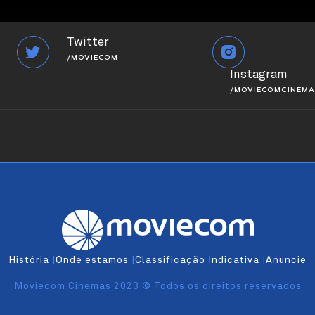
Twitter
/MOVIECOM
Instagram
/MOVIECOMCINEMA
História
|
Onde estamos
|
Classificação Indicativa
|
Anuncie
Moviecom Cinemas 2023 © Todos os direitos reservados