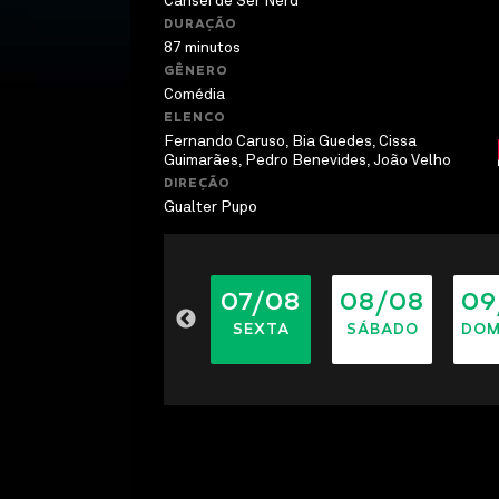
Cansei de Ser Nerd
DURAÇÃO
87 minutos
GÊNERO
Comédia
ELENCO
Fernando Caruso, Bia Guedes, Cissa
Guimarães, Pedro Benevides, João Velho
DIREÇÃO
Gualter Pupo
06/08
07/08
08/08
09
QUINTA
SEXTA
SÁBADO
DOM