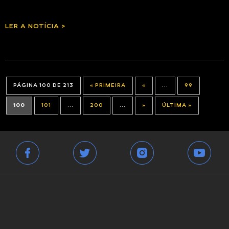
LER A NOTÍCIA >
PÁGINA 100 DE 213
« PRIMEIRA
«
...
99
100
101
...
200
...
»
ÚLTIMA »